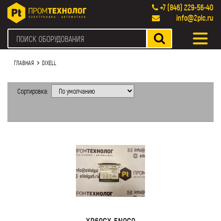
+7 (846) 229-56-40
info@2plc.ru
ГЛАВНАЯ
DIXELL
Сортировка:
XR60CX-5N0C0