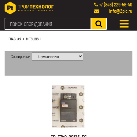
+7 (846) 229-56-40
info@2plc.ru
ГЛАВНАЯ
MITSUBISHI
Сортировка:
FR-F740-00126-EC