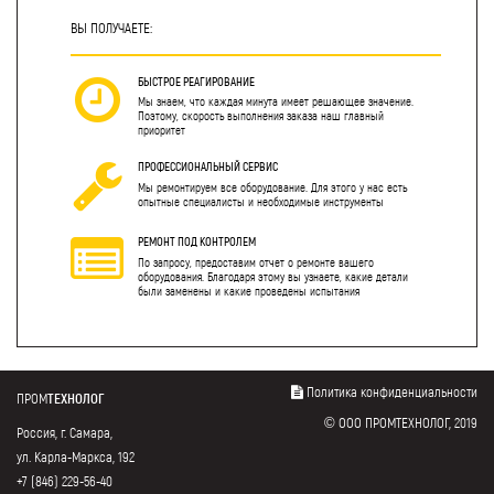
ВЫ ПОЛУЧАЕТЕ:
БЫСТРОЕ РЕАГИРОВАНИЕ
Мы знаем, что каждая минута имеет решающее значение.
Поэтому, скорость выполнения заказа наш главный
приоритет
ПРОФЕССИОНАЛЬНЫЙ СЕРВИС
Мы ремонтируем все оборудование. Для этого у нас есть
опытные специалисты и необходимые инструменты
РЕМОНТ ПОД КОНТРОЛЕМ
По запросу, предоставим отчет о ремонте вашего
оборудования. Благодаря этому вы узнаете, какие детали
были заменены и какие проведены испытания
Политика конфиденциальности
ПРОМ
ТЕХНОЛОГ
© ООО ПРОМТЕХНОЛОГ, 2019
Россия, г. Самара,
ул. Карла-Маркса, 192
+7 (846) 229-56-40