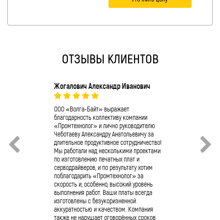
ОТЗЫВЫ КЛИЕНТОВ
Жогалович Александр Иванович
О.А. Ушаков
Компания ОО
коллектив к
ООО «Волга-Байт» выражает
отличную раб
благодарность коллективу компании
«Промтехноло
«Промтехнолог» и лично руководителю
сервопривода
Чеботаеву Александру Анатольевичу за
4/11/10/400 
длительное продуктивное сотрудничество!
Полученное п
Мы работали над несколькими проектами
успешно фун
по изготовлению печатных плат и
предприятии.
серводрайверов, и по результату хотим
промышленно
поблагодарить «Промтехнолог» за
обращаться 
скорость и, особенно, высокий уровень
«Промтехнол
выполнения работ. Ваши платы всегда
изготовлены с безукоризненной
аккуратностью и качеством. Компания
также не нарушает оговорённых сроков