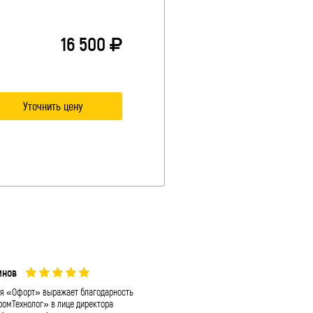
16 500
Уточнить цену
мнов
А. П. Долматов
я «Офорт» выражает благодарность
Выражаем вам и коллективу вашей ко
омТехнолог» в лице директора
«Промтехнолог» искреннюю благодарн