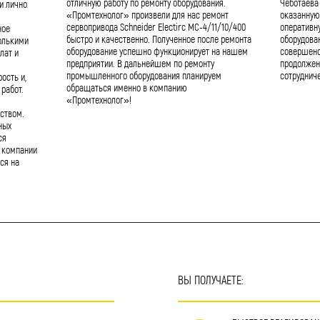
отличную работу по ремонту оборудования.
Чеботаева
и лично
«Промтехнолог» произвели для нас ремонт
оказанную
сервопривода Schneider Electirc MC-4/11/10/400
оперативн
ное
быстро и качественно. Полученное после ремонта
оборудова
олькими
оборудование успешно функционирует на нашем
совершенс
лат и
предприятии. В дальнейшем по ремонту
продолжен
промышленного оборудования планируем
сотрудниче
ость и,
обращаться именно в компанию
работ.
«Промтехнолог»!
ством.
ных
ся
 компании
ся на
ВЫ ПОЛУЧАЕТЕ: