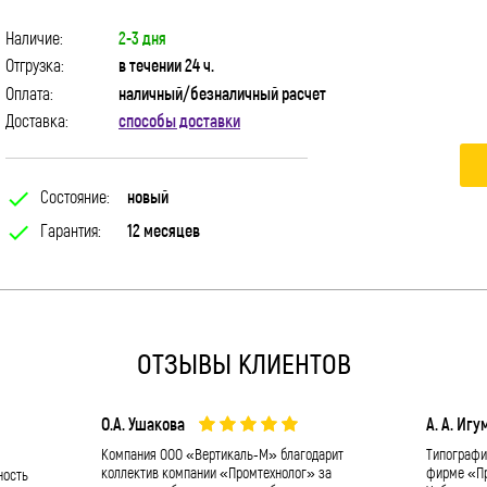
Наличие:
2-3 дня
Отгрузка:
в течении 24 ч.
Оплата:
наличный/безналичный расчет
Доставка:
способы доставки
check
Состояние:
новый
check
Гарантия:
12 месяцев
ОТЗЫВЫ КЛИЕНТОВ
О.А. Ушакова
А. А. Игу
Компания ООО «Вертикаль-М» благодарит
Типографи
коллектив компании «Промтехнолог» за
фирме «Пр
ность