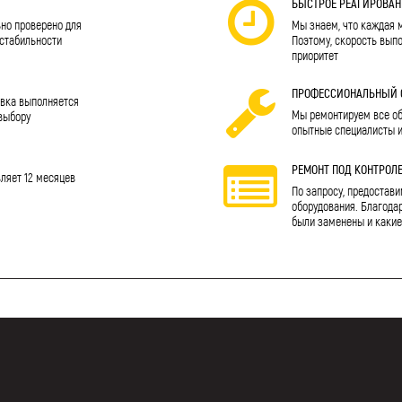
Я
БЫСТРОЕ РЕАГИРОВАН
но проверено для
Мы знаем, что каждая 
 стабильности
Поэтому, скорость вып
приоритет
ПРОФЕССИОНАЛЬНЫЙ 
авка выполняется
Мы ремонтируем все обо
выбору
опытные специалисты 
РЕМОНТ ПОД КОНТРОЛ
вляет 12 месяцев
По запросу, предостави
оборудования. Благодар
были заменены и какие