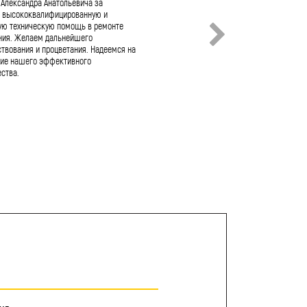
 Александра Анатольевича за
качественный и оперативный ремонт н
 высококвалифицированную и
оборудования! АО «Росскат» не раз со
ую техническую помощь в ремонте
с Вами и Вашим коллективом. За этот 
ния. Желаем дальнейшего
хочется отметить: - слаженную и
твования и процветания. Надеемся на
высококвалифицированную работу тех
ие нашего эффективного
специалистов, - выстроенный и отлаж
ства.
процесс поставки расходных и ресурсн
запчастей, - гибкость и строгое согла
любых нюансов работы с заказчиком.
на дальнейшее продуктивное сотрудни
желаем Вам и Вашему коллективу проц