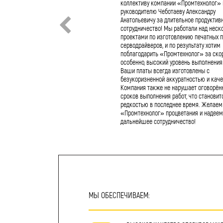
коллективу компании «Промтехнолог» 
руководителю Чеботаеву Александру
Анатольевичу за длительное продуктив
сотрудничество! Мы работали над неск
проектами по изготовлению печатных п
серводрайверов, и по результату хотим
поблагодарить «Промтехнолог» за скор
особенно, высокий уровень выполнения 
Ваши платы всегда изготовлены с
безукоризненной аккуратностью и каче
Компания также не нарушает оговорён
сроков выполнения работ, что становит
редкостью в последнее время. Желаем
«Промтехнолог» процветания и надеем
дальнейшее сотрудничество!
МЫ ОБЕСПЕЧИВАЕМ: