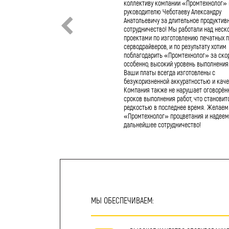
коллективу компании «Промтехнолог» 
руководителю Чеботаеву Александру
Анатольевичу за длительное продуктив
сотрудничество! Мы работали над неск
проектами по изготовлению печатных п
серводрайверов, и по результату хотим
поблагодарить «Промтехнолог» за скор
особенно, высокий уровень выполнения 
Ваши платы всегда изготовлены с
безукоризненной аккуратностью и каче
Компания также не нарушает оговорён
сроков выполнения работ, что становит
редкостью в последнее время. Желаем
«Промтехнолог» процветания и надеем
дальнейшее сотрудничество!
МЫ ОБЕСПЕЧИВАЕМ: