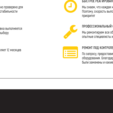
Я
БЫСТРОЕ РЕАГИРОВАН
но проверено для
Мы знаем, что каждая 
 стабильности
Поэтому, скорость вып
приоритет
ПРОФЕССИОНАЛЬНЫЙ 
авка выполняется
Мы ремонтируем все обо
выбору
опытные специалисты 
РЕМОНТ ПОД КОНТРОЛ
вляет 12 месяцев
По запросу, предостави
оборудования. Благодар
были заменены и какие