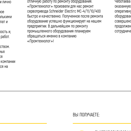
отличную работу по ремонту оборудования.
Чеботаева
и лично
«Промтехнолог» произвели для нас ремонт
оказанную
сервопривода Schneider Electirc MC-4/11/10/400
оперативн
ное
быстро и качественно. Полученное после ремонта
оборудова
олькими
оборудование успешно функционирует на нашем
совершенс
лат и
предприятии. В дальнейшем по ремонту
продолжен
промышленного оборудования планируем
сотрудниче
ость и,
обращаться именно в компанию
работ.
«Промтехнолог»!
ством.
ных
ся
 компании
ся на
ВЫ ПОЛУЧАЕТЕ: