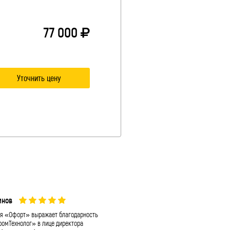
77 000
Уточнить цену
мнов
А. П. Долматов
я «Офорт» выражает благодарность
Выражаем вам и коллективу вашей ко
омТехнолог» в лице директора
«Промтехнолог» искреннюю благодарн