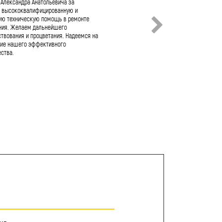
 Александра Анатольевича за
качественный и оперативный ремонт н
 высококвалифицированную и
оборудования! АО «Росскат» не раз со
ую техническую помощь в ремонте
с Вами и Вашим коллективом. За этот 
ния. Желаем дальнейшего
хочется отметить: - слаженную и
твования и процветания. Надеемся на
высококвалифицированную работу тех
ие нашего эффективного
специалистов, - выстроенный и отлаж
ства.
процесс поставки расходных и ресурсн
запчастей, - гибкость и строгое согла
любых нюансов работы с заказчиком.
на дальнейшее продуктивное сотрудни
желаем Вам и Вашему коллективу проц