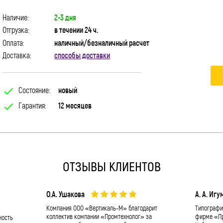
Наличие:
2-3 дня
Отгрузка:
в течении 24 ч.
Оплата:
наличный/безналичный расчет
Доставка:
способы доставки
check
Состояние:
новый
check
Гарантия:
12 месяцев
ОТЗЫВЫ КЛИЕНТОВ
О.А. Ушакова
А. А. Игу
Компания ООО «Вертикаль-М» благодарит
Типографи
коллектив компании «Промтехнолог» за
фирме «Пр
ность