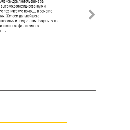
 Александра Анатольевича за
качественный и оперативный ремонт н
 высококвалифицированную и
оборудования! АО «Росскат» не раз со
ую техническую помощь в ремонте
с Вами и Вашим коллективом. За этот 
ния. Желаем дальнейшего
хочется отметить: - слаженную и
твования и процветания. Надеемся на
высококвалифицированную работу тех
ие нашего эффективного
специалистов, - выстроенный и отлаж
ства.
процесс поставки расходных и ресурсн
запчастей, - гибкость и строгое согла
любых нюансов работы с заказчиком.
на дальнейшее продуктивное сотрудни
желаем Вам и Вашему коллективу проц