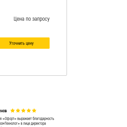
Цена по запросу
Уточнить цену
мнов
А. П. Долматов
я «Офорт» выражает благодарность
Выражаем вам и коллективу вашей ко
омТехнолог» в лице директора
«Промтехнолог» искреннюю благодарн