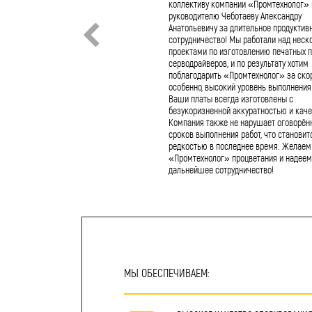
коллективу компании «Промтехнолог» 
руководителю Чеботаеву Александру
Анатольевичу за длительное продуктив
сотрудничество! Мы работали над неск
проектами по изготовлению печатных п
серводрайверов, и по результату хотим
поблагодарить «Промтехнолог» за скор
особенно, высокий уровень выполнения 
Ваши платы всегда изготовлены с
безукоризненной аккуратностью и каче
Компания также не нарушает оговорён
сроков выполнения работ, что становит
редкостью в последнее время. Желаем
«Промтехнолог» процветания и надеем
дальнейшее сотрудничество!
МЫ ОБЕСПЕЧИВАЕМ: