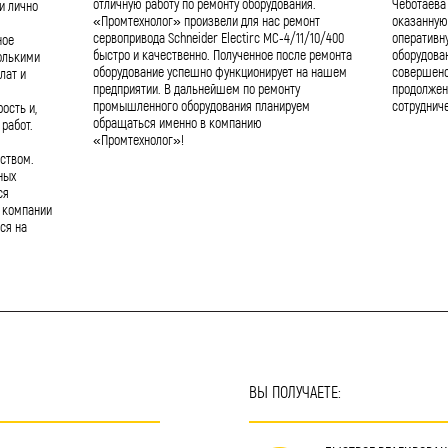
отличную работу по ремонту оборудования.
Чеботаева
и лично
«Промтехнолог» произвели для нас ремонт
оказанную
сервопривода Schneider Electirc MC-4/11/10/400
оперативн
ное
быстро и качественно. Полученное после ремонта
оборудова
олькими
оборудование успешно функционирует на нашем
совершенс
лат и
предприятии. В дальнейшем по ремонту
продолжен
промышленного оборудования планируем
сотрудниче
ость и,
обращаться именно в компанию
работ.
«Промтехнолог»!
ством.
ных
ся
 компании
ся на
ВЫ ПОЛУЧАЕТЕ: