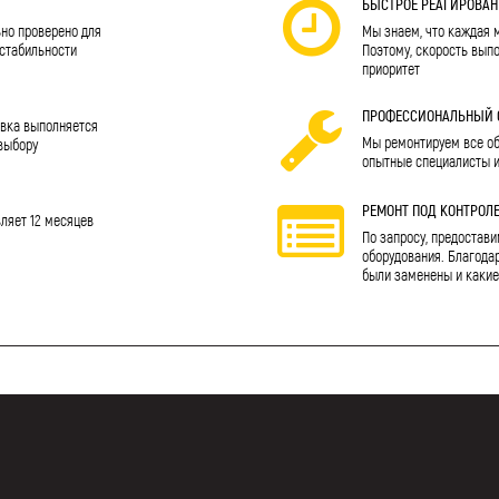
Я
БЫСТРОЕ РЕАГИРОВАН
но проверено для
Мы знаем, что каждая 
 стабильности
Поэтому, скорость вып
приоритет
ПРОФЕССИОНАЛЬНЫЙ 
авка выполняется
Мы ремонтируем все обо
выбору
опытные специалисты 
РЕМОНТ ПОД КОНТРОЛ
вляет 12 месяцев
По запросу, предостави
оборудования. Благодар
были заменены и какие