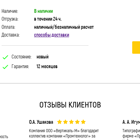
Наличие:
В наличии
Отгрузка:
в течении 24 ч.
Оплата:
наличный/безналичный расчет
Доставка:
способы доставки
check
Состояние:
новый
check
Гарантия:
12 месяцев
ОТЗЫВЫ КЛИЕНТОВ
О.А. Ушакова
А. А. Игу
Компания ООО «Вертикаль-М» благодарит
Типографи
коллектив компании «Промтехнолог» за
фирме «Пр
ность