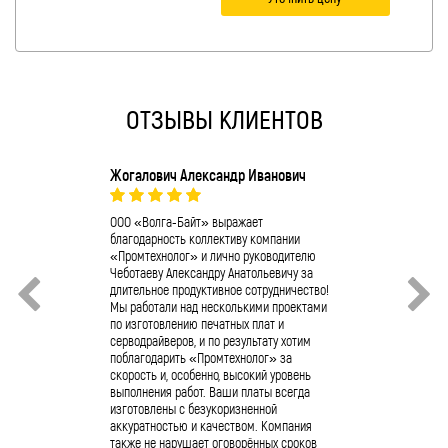
ОТЗЫВЫ КЛИЕНТОВ
Жогалович Александр Иванович
О.А. Ушаков
Компания ОО
коллектив к
ООО «Волга-Байт» выражает
отличную раб
благодарность коллективу компании
«Промтехноло
«Промтехнолог» и лично руководителю
сервопривода
Чеботаеву Александру Анатольевичу за
4/11/10/400 
длительное продуктивное сотрудничество!
Полученное п
Мы работали над несколькими проектами
успешно фун
по изготовлению печатных плат и
предприятии.
серводрайверов, и по результату хотим
промышленно
поблагодарить «Промтехнолог» за
обращаться 
скорость и, особенно, высокий уровень
«Промтехнол
выполнения работ. Ваши платы всегда
изготовлены с безукоризненной
аккуратностью и качеством. Компания
также не нарушает оговорённых сроков