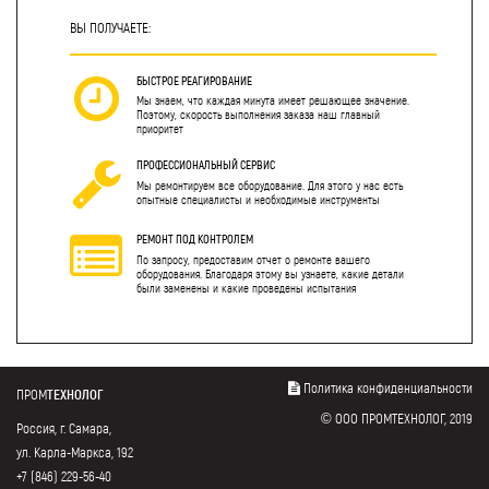
ВЫ ПОЛУЧАЕТЕ:
БЫСТРОЕ РЕАГИРОВАНИЕ
Мы знаем, что каждая минута имеет решающее значение.
Поэтому, скорость выполнения заказа наш главный
приоритет
ПРОФЕССИОНАЛЬНЫЙ СЕРВИС
Мы ремонтируем все оборудование. Для этого у нас есть
опытные специалисты и необходимые инструменты
РЕМОНТ ПОД КОНТРОЛЕМ
По запросу, предоставим отчет о ремонте вашего
оборудования. Благодаря этому вы узнаете, какие детали
были заменены и какие проведены испытания
Политика конфиденциальности
ПРОМ
ТЕХНОЛОГ
© ООО ПРОМТЕХНОЛОГ, 2019
Россия, г. Самара,
ул. Карла-Маркса, 192
+7 (846) 229-56-40