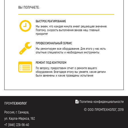
ВЫ ПОЛУЧАЕТЕ:
БЫСТРОЕ РЕАГИРОВАНИЕ
Мы знаем, что каждая минута имеет решающее значение.
Поэтому, скорость выполнения заказа наш главный
приоритет
ПРОФЕССИОНАЛЬНЫЙ СЕРВИС
Мы ремонтируем все оборудование. Для этого у нас есть
опытные специалисты и необходимые инструменты
РЕМОНТ ПОД КОНТРОЛЕМ
По запросу, предоставим отчет о ремонте вашего
оборудования. Благодаря этому вы узнаете, какие детали
были заменены и какие проведены испытания
Политика конфиденциальности
ПРОМ
ТЕХНОЛОГ
© ООО ПРОМТЕХНОЛОГ, 2019
Россия, г. Самара,
ул. Карла-Маркса, 192
+7 (846) 229-56-40