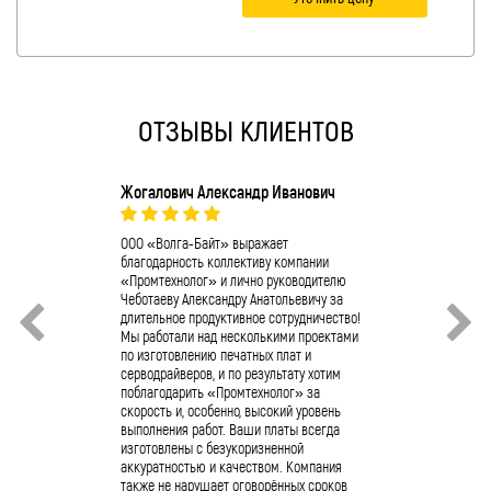
ОТЗЫВЫ КЛИЕНТОВ
Жогалович Александр Иванович
О.А. Ушаков
Компания ОО
коллектив к
ООО «Волга-Байт» выражает
отличную раб
благодарность коллективу компании
«Промтехноло
«Промтехнолог» и лично руководителю
сервопривода
Чеботаеву Александру Анатольевичу за
4/11/10/400 
длительное продуктивное сотрудничество!
Полученное п
Мы работали над несколькими проектами
успешно фун
по изготовлению печатных плат и
предприятии.
серводрайверов, и по результату хотим
промышленно
поблагодарить «Промтехнолог» за
обращаться 
скорость и, особенно, высокий уровень
«Промтехнол
выполнения работ. Ваши платы всегда
изготовлены с безукоризненной
аккуратностью и качеством. Компания
также не нарушает оговорённых сроков