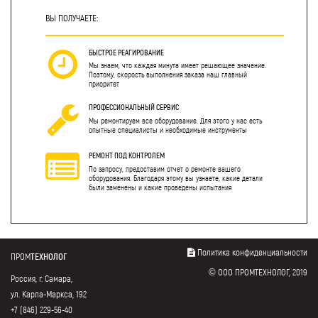
ВЫ ПОЛУЧАЕТЕ:
БЫСТРОЕ РЕАГИРОВАНИЕ
Мы знаем, что каждая минута имеет решающее значение.
Поэтому, скорость выполнения заказа наш главный
приоритет
ПРОФЕССИОНАЛЬНЫЙ СЕРВИС
Мы ремонтируем все оборудование. Для этого у нас есть
опытные специалисты и необходимые инструменты
РЕМОНТ ПОД КОНТРОЛЕМ
По запросу, предоставим отчет о ремонте вашего
оборудования. Благодаря этому вы узнаете, какие детали
были заменены и какие проведены испытания
Политика конфиденциальности
ПРОМ
ТЕХНОЛОГ
© ООО ПРОМТЕХНОЛОГ, 2019
Россия, г. Самара,
ул. Карла-Маркса, 192
+7 (846) 229-56-40