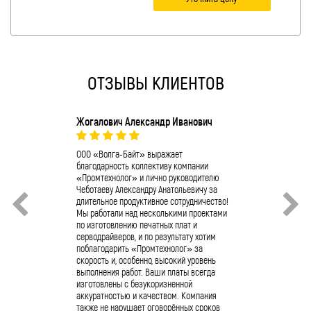
ОТЗЫВЫ КЛИЕНТОВ
Жогалович Александр Иванович
О.А. Ушаков
Компания ОО
коллектив к
ООО «Волга-Байт» выражает
отличную раб
благодарность коллективу компании
«Промтехноло
«Промтехнолог» и лично руководителю
сервопривода
Чеботаеву Александру Анатольевичу за
4/11/10/400 
длительное продуктивное сотрудничество!
Полученное п
Мы работали над несколькими проектами
успешно фун
по изготовлению печатных плат и
предприятии.
серводрайверов, и по результату хотим
промышленно
поблагодарить «Промтехнолог» за
обращаться 
скорость и, особенно, высокий уровень
«Промтехнол
выполнения работ. Ваши платы всегда
изготовлены с безукоризненной
аккуратностью и качеством. Компания
также не нарушает оговорённых сроков