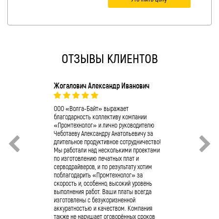
ОТЗЫВЫ КЛИЕНТОВ
Жогалович Александр Иванович
О.А. Ушаков
Компания ОО
коллектив к
ООО «Волга-Байт» выражает
отличную раб
благодарность коллективу компании
«Промтехноло
«Промтехнолог» и лично руководителю
сервопривода
Чеботаеву Александру Анатольевичу за
4/11/10/400 
длительное продуктивное сотрудничество!
Полученное п
Мы работали над несколькими проектами
успешно фун
по изготовлению печатных плат и
предприятии.
серводрайверов, и по результату хотим
промышленно
поблагодарить «Промтехнолог» за
обращаться 
скорость и, особенно, высокий уровень
«Промтехнол
выполнения работ. Ваши платы всегда
изготовлены с безукоризненной
аккуратностью и качеством. Компания
также не нарушает оговорённых сроков