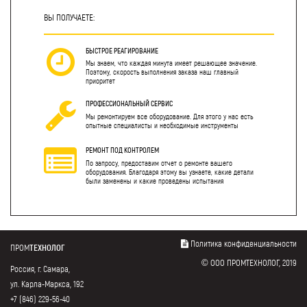
ВЫ ПОЛУЧАЕТЕ:
БЫСТРОЕ РЕАГИРОВАНИЕ
Мы знаем, что каждая минута имеет решающее значение.
Поэтому, скорость выполнения заказа наш главный
приоритет
ПРОФЕССИОНАЛЬНЫЙ СЕРВИС
Мы ремонтируем все оборудование. Для этого у нас есть
опытные специалисты и необходимые инструменты
РЕМОНТ ПОД КОНТРОЛЕМ
По запросу, предоставим отчет о ремонте вашего
оборудования. Благодаря этому вы узнаете, какие детали
были заменены и какие проведены испытания
Политика конфиденциальности
ПРОМ
ТЕХНОЛОГ
© ООО ПРОМТЕХНОЛОГ, 2019
Россия, г. Самара,
ул. Карла-Маркса, 192
+7 (846) 229-56-40